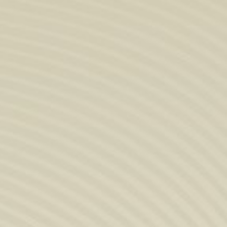
PRODUKTE
Spirituosen
Sirups
Hydroalkoholische Lösung