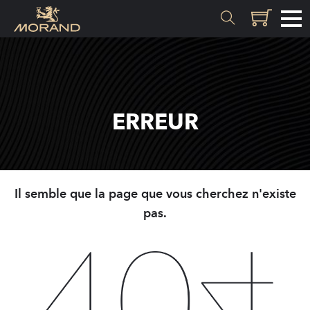
MATIÈRES
Genèse
ERREUR
Valais
SAVOIR-FAIRE
Il semble que la page que vous cherchez n'existe
Histoire
pas.
Distillation
Qualité
Recettes