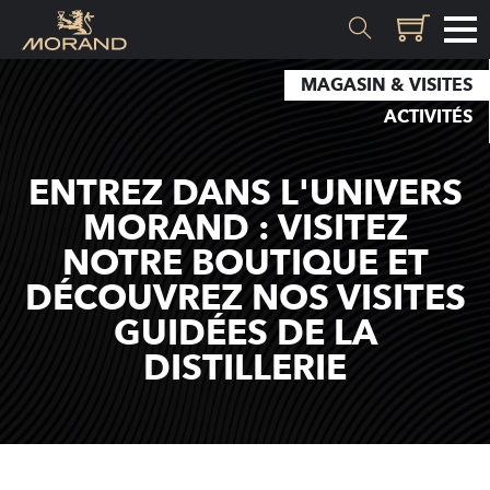
MAGASIN & VISITES
MATIÈRES
ACTIVITÉS
Genèse
ENTREZ DANS L'UNIVERS
Valais
MORAND : VISITEZ
NOTRE BOUTIQUE ET
SAVOIR-FAIRE
DÉCOUVREZ NOS VISITES
Histoire
GUIDÉES DE LA
DISTILLERIE
Distillation
Qualité
Recettes