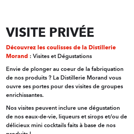
Solution Hydro-alc
PARTENAIRES
VISITE PRIVÉE
sWiss Cocktails Se
Herbes du Grand-S
Découvrez les coulisses de la Distillerie
Jardins Des Monts
Morand
: Visites et Dégustations
Envie de plonger au coeur de la fabriquation
de nos produits ? La Distillerie Morand vous
Français
ouvre ses portes pour des visites de groupes
Deutsch
enrichissantes.
English
Nos visites peuvent inclure une dégustation
de nos eaux-de-vie, liqueurs et sirops et/ou de
délicieux mini cocktails faits à base de nos
produits !