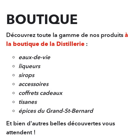
ENTREPRISE
BOUTIQUE
Magasin & visites
Actualités
Découvrez toute la gamme de nos produits
à
Développement Du
la boutique de la Distillerie
:
FAQ
eaux-de-vie
Distributeurs
liqueurs
Protection des don
sirops
accessoires
Contact
coffrets cadeaux
tisanes
PRODUITS
épices du Grand-St-Bernard
Spiritueux
Et bien d'autres belles découvertes vous
Sirops
attendent !