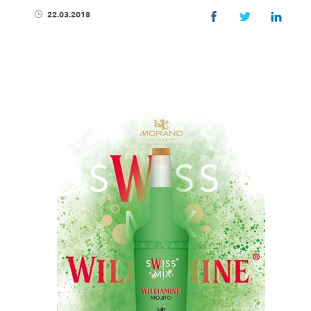
ENTREPRISE
22.03.2018
Magasin & visites
Actualités
Développement Du
FAQ
Distributeurs
Protection des don
Contact
PRODUITS
Spiritueux
Sirops