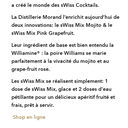
a créé le monde des s
W
iss Cocktails.
La Distillerie Morand l’enrichit aujourd’hui de
deux innovations: le s
W
iss Mix Mojito & le
s
W
iss Mix Pink Grapefruit.
Leur ingrédient de base est bien entendu la
Williamine® : la poire Williams se marie
parfaitement à la vivacité du mojito et au
grape-fruit rose.
Les s
W
iss Mix se réalisent simplement: 1
dose de s
W
iss Mix, glace et 2 doses d'eau
pétillante pour un délicieux apéritif fruité et
frais, prêt à servir.
Shop en ligne