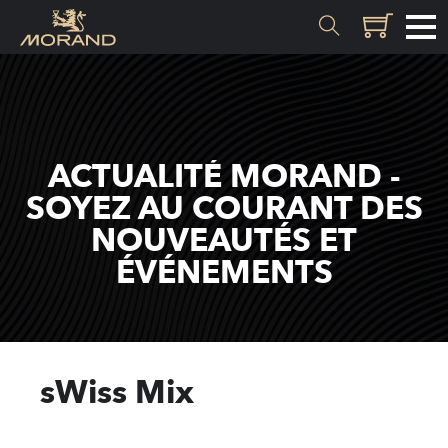
MATIÈRES
Genèse
ACTUALITÉ MORAND -
Valais
SOYEZ AU COURANT DES
NOUVEAUTÉS ET
SAVOIR-FAIRE
ÉVÉNEMENTS
Histoire
Distillation
Qualité
sWiss Mix
Recettes