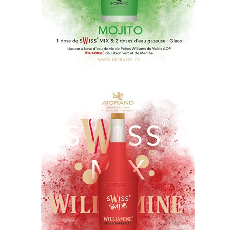
Solution Hydro-alc
PARTENAIRES
sWiss Cocktails Se
Herbes du Grand-S
Jardins Des Monts
Français
Deutsch
English