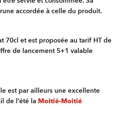
 être servie et consommée. Sa
brune accordée à celle du produit.
t 70cl et est proposée au tarif HT de
’offre de lancement 5+1 valable
le est par ailleurs une excellente
l de l’été la
Moitié-Moitié