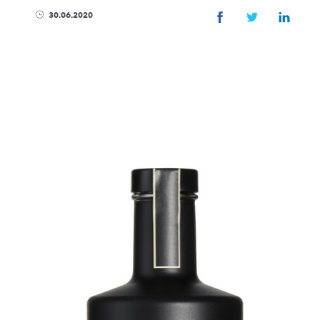
ENTREPRISE
30.06.2020
Magasin & visites
Actualités
Développement Du
FAQ
Distributeurs
Protection des don
Contact
PRODUITS
Spiritueux
Sirops