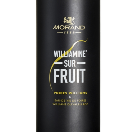
Solution Hydro-alc
PARTENAIRES
sWiss Cocktails Se
Herbes du Grand-S
Jardins Des Monts
Français
Deutsch
English