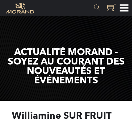
MATIÈRES
Genèse
ACTUALITÉ MORAND -
Valais
SOYEZ AU COURANT DES
NOUVEAUTÉS ET
SAVOIR-FAIRE
ÉVÉNEMENTS
Histoire
Distillation
Qualité
Williamine SUR FRUIT
Recettes