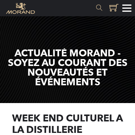
MATIÈRES
Genèse
ACTUALITÉ MORAND -
Valais
SOYEZ AU COURANT DES
NOUVEAUTÉS ET
SAVOIR-FAIRE
ÉVÉNEMENTS
Histoire
Distillation
Qualité
WEEK END CULTUREL A
Recettes
LA DISTILLERIE