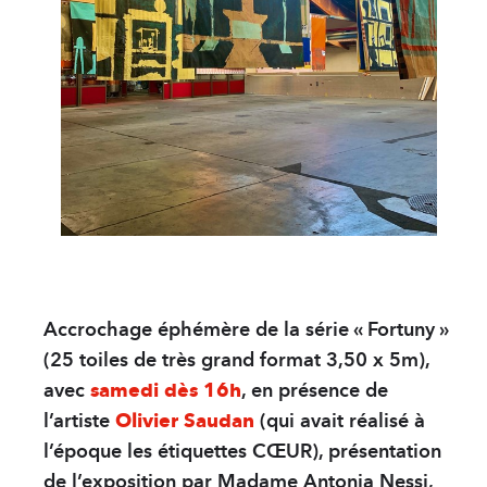
Solution Hydro-alc
PARTENAIRES
sWiss Cocktails Se
Herbes du Grand-S
Jardins Des Monts
Français
Deutsch
Accrochage éphémère de la série « Fortuny »
English
(25 toiles de très grand format 3,50 x 5m),
avec
samedi dès 16h
, en présence de
l’artiste
Olivier Saudan
(qui avait réalisé à
l’époque les étiquettes CŒUR), présentation
de l’exposition par Madame Antonia Nessi,