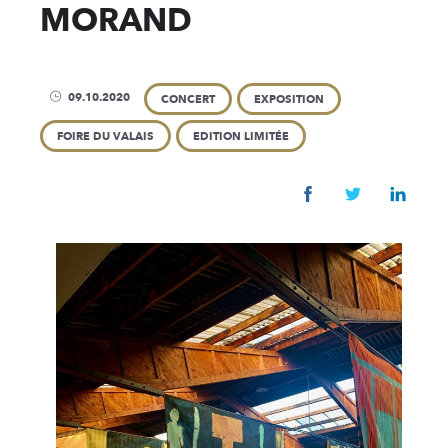
MORAND
ENTREPRISE
Magasin & visites
Actualités
09.10.2020
CONCERT
EXPOSITION
Développement Du
FOIRE DU VALAIS
EDITION LIMITÉE
FAQ
Distributeurs
Protection des don
Contact
PRODUITS
Spiritueux
Sirops