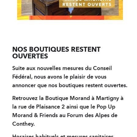
Solution Hydro-alc
PARTENAIRES
sWiss Cocktails Se
Herbes du Grand-S
NOS BOUTIQUES RESTENT
OUVERTES
Jardins Des Monts
Suite aux nouvelles mesures du Conseil
Fédéral, nous avons le plaisir de vous
Français
annoncer que nos boutiques restent ouvertes.
Deutsch
English
Retrouvez la Boutique Morand à Martigny à
la rue de Plaisance 2 ainsi que le Pop Up
Morand & Friends au Forum des Alpes de
Conthey.
Horaires habituels et mesures sanitaires