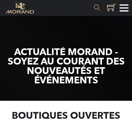
MATIÈRES
Genèse
ACTUALITÉ MORAND -
Valais
SOYEZ AU COURANT DES
NOUVEAUTÉS ET
SAVOIR-FAIRE
ÉVÉNEMENTS
Histoire
Distillation
Qualité
BOUTIQUES OUVERTES
Recettes