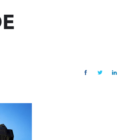
DE
PRODUITS
Spiritueux
Sirops
Solution Hydro-alcoolique