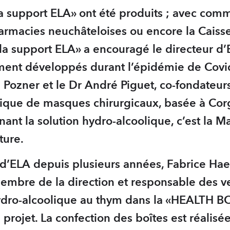
lla support ELA» ont été produits ; avec com
harmacies neuchâteloises ou encore la Cais
ella support ELA» a encouragé le directeur d
ment développés durant l’épidémie de Covi
ozner et le Dr André Piguet, co-fondateurs
abrique de masques chirurgicaux, basée à Co
rnant la solution hydro-alcoolique, c’est la
nture.
’ELA depuis plusieurs années, Fabrice Haenni
 membre de la direction et responsable des
 hydro-alcoolique au thym dans la «HEALTH
u projet. La confection des boîtes est réalisé