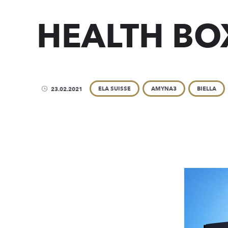
HEALTH BO
ELA SUISSE
AMYNA3
BIELLA
23.02.2021