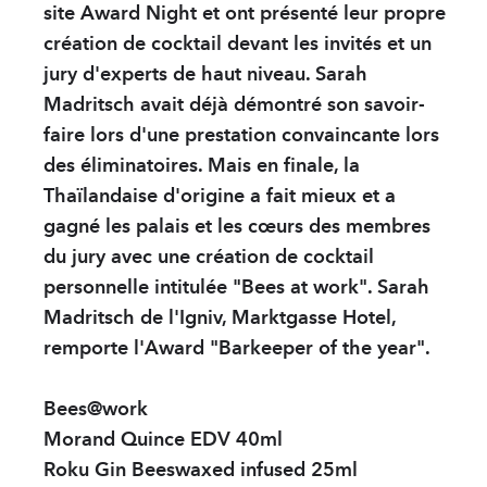
Solution Hydro-alc
site Award Night et ont présenté leur propre
création de cocktail devant les invités et un
jury d'experts de haut niveau. Sarah
PARTENAIRES
Madritsch avait déjà démontré son savoir-
sWiss Cocktails Se
faire lors d'une prestation convaincante lors
Herbes du Grand-S
des éliminatoires. Mais en finale, la
Thaïlandaise d'origine a fait mieux et a
Jardins Des Monts
gagné les palais et les cœurs des membres
du jury avec une création de cocktail
Français
personnelle intitulée "Bees at work". Sarah
Deutsch
Madritsch de l'Igniv, Marktgasse Hotel,
remporte l'Award "Barkeeper of the year".
English
Bees@work
Morand Quince EDV 40ml
Roku Gin Beeswaxed infused 25ml