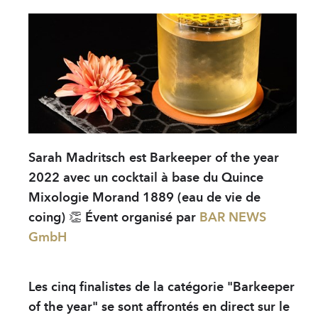
ENTREPRISE
Magasin & visites
Actualités
Développement Du
FAQ
Distributeurs
Sarah Madritsch est Barkeeper of the year
Protection des don
2022 avec un cocktail à base du Quince
Contact
Mixologie Morand 1889 (eau de vie de
coing) 👏 Évent organisé par
BAR NEWS
GmbH
PRODUITS
Spiritueux
Les cinq finalistes de la catégorie "Barkeeper
Sirops
of the year" se sont affrontés en direct sur le