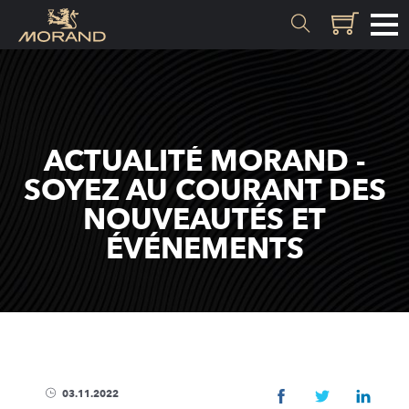
MATIÈRES
Genèse
ACTUALITÉ MORAND -
Valais
SOYEZ AU COURANT DES
NOUVEAUTÉS ET
SAVOIR-FAIRE
ÉVÉNEMENTS
Histoire
Distillation
Qualité
Recettes
03.11.2022