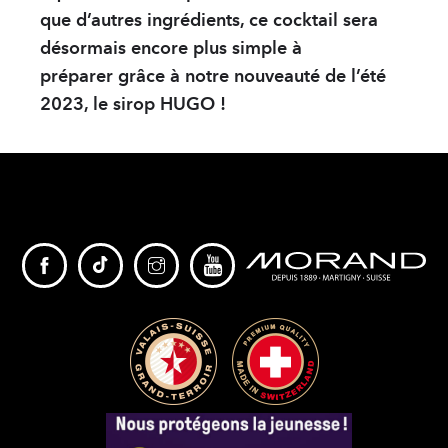
Solution Hydro-alc
que d’autres ingrédients, ce cocktail sera
désormais encore plus simple à
PARTENAIRES
préparer
grâce à notre nouveauté de l’été
2023, le sirop HUGO !
sWiss Cocktails Se
Herbes du Grand-S
Jardins Des Monts
Français
Deutsch
English