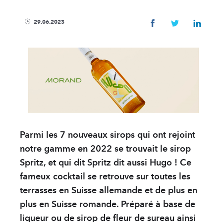
ENTREPRISE
29.06.2023
Magasin & visites
Actualités
Développement Du
FAQ
Distributeurs
Protection des don
Parmi les 7 nouveaux sirops qui ont rejoint
Contact
notre gamme en 2022 se trouvait le sirop
Spritz, et qui dit Spritz dit aussi Hugo ! Ce
PRODUITS
fameux cocktail se retrouve sur toutes les
Spiritueux
terrasses en Suisse allemande et de plus en
plus en Suisse romande. Préparé à base de
Sirops
liqueur ou de sirop de fleur de sureau ainsi