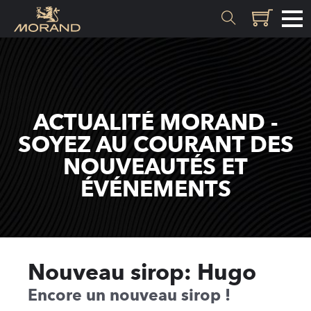
MATIÈRES
Genèse
ACTUALITÉ MORAND -
Valais
SOYEZ AU COURANT DES
NOUVEAUTÉS ET
SAVOIR-FAIRE
ÉVÉNEMENTS
Histoire
Distillation
Qualité
Nouveau sirop: Hugo
Recettes
Encore un nouveau sirop !