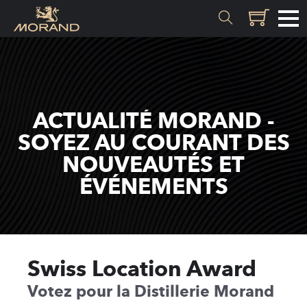
MATIÈRES
Genèse
ACTUALITÉ MORAND -
Valais
SOYEZ AU COURANT DES
NOUVEAUTÉS ET
SAVOIR-FAIRE
ÉVÉNEMENTS
Histoire
Distillation
Qualité
Swiss Location Award
Recettes
Votez pour la Distillerie Morand