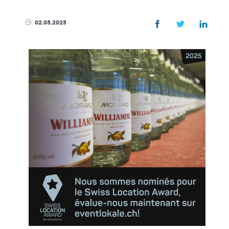
ENTREPRISE
02.05.2025
Magasin & visites
Actualités
Développement Du
FAQ
Distributeurs
Protection des don
Contact
PRODUITS
Spiritueux
Sirops