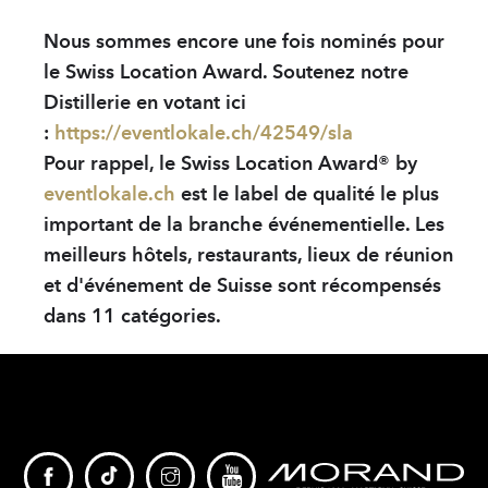
Solution Hydro-alc
Nous sommes encore une fois nominés pour
le Swiss Location Award. Soutenez notre
PARTENAIRES
Distillerie en votant ici
sWiss Cocktails Se
:
https://eventlokale.ch/42549/sla
Pour rappel, le Swiss Location Award® by
Herbes du Grand-S
eventlokale.ch
est le label de qualité le plus
Jardins Des Monts
important de la branche événementielle. Les
meilleurs hôtels, restaurants, lieux de réunion
Français
et d'événement de Suisse sont récompensés
Deutsch
dans 11 catégories.
English